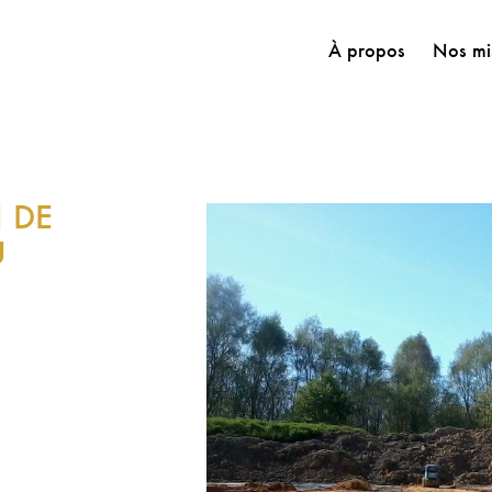
À propos
Nos mi
 DE
U