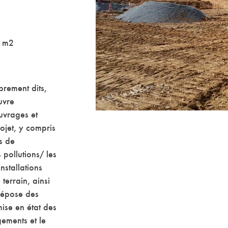
5 m2
prement dits,
uvre
uvrages et
ojet, y compris
ts de
 pollutions/ les
nstallations
terrain, ainsi
 dépose des
ise en état des
ements et le