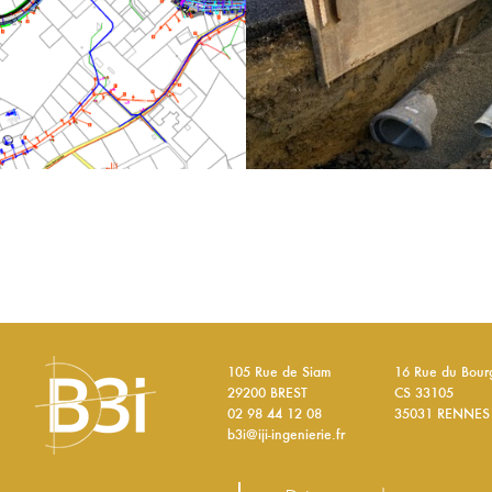
105 Rue de Siam
16 Rue du Bou
29200 BREST
CS 33105
02 98 44 12 08
35031 RENNES
b3i@iji-ingenierie.fr