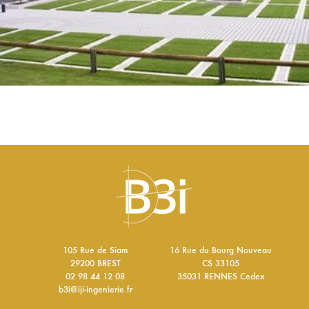
105 Rue de Siam
16 Rue du Bourg Nouveau
29200 BREST
CS 33105
02 98 44 12 08
35031 RENNES Cedex
b3i@iji-ingenierie.fr