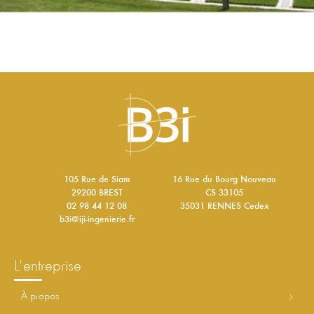
105 Rue de Siam
16 Rue du Bourg Nouveau
29200 BREST
CS 33105
02 98 44 12 08
35031 RENNES Cedex
b3i@iji-ingenierie.fr
l'entreprise
à propos