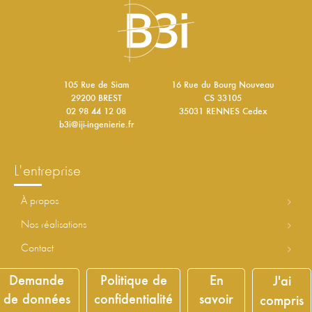
105 Rue de Siam
16 Rue du Bourg Nouveau
29200 BREST
CS 33105
02 98 44 12 08
35031 RENNES Cedex
b3i@iji-ingenierie.fr
l'entreprise
à propos
nos réalisations
contact
Demande
Politique de
En
J'ai
découvrir le groupe
de données
confidentialité
savoir
compris