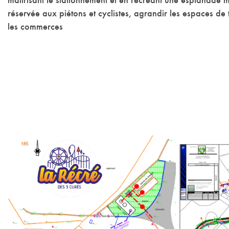
maîtrisant le stationnement et en recréant une esplanade 
réservée aux piétons et cyclistes, agrandir les espaces de
les commerces