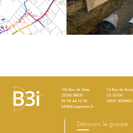
105 Rue de Siam
16 Rue du Bou
29200 BREST
CS 33105
02 98 44 12 08
35031 RENNES
b3i@iji-ingenierie.fr
découvrir le groupe