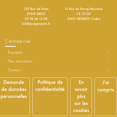
105 Rue de Siam
16 Rue du Bourg Nouveau
29200 BREST
CS 33105
02 98 44 12 08
35031 RENNES Cedex
b3i@iji-ingenierie.fr
l'entreprise
à propos
nos réalisations
contact
Demande
Politique de
En
J'ai
découvrir le groupe
de données
confidentialité
savoir
compris
personnelles
plus
découvrir la
BU
B
ureau d’études
sur les
carrières
cookies