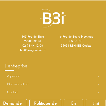
105 Rue de Siam
16 Rue du Bourg Nouveau
29200 BREST
CS 33105
02 98 44 12 08
35031 RENNES Cedex
b3i@iji-ingenierie.fr
l'entreprise
à propos
nos réalisations
contact
Demande
Politique de
En
J'ai