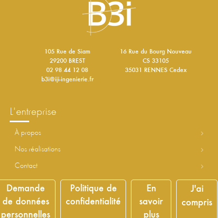
105 Rue de Siam
16 Rue du Bourg Nouveau
29200 BREST
CS 33105
02 98 44 12 08
35031 RENNES Cedex
b3i@iji-ingenierie.fr
l'entreprise
à propos
nos réalisations
contact
Demande
Politique de
En
J'ai
découvrir le groupe
de données
confidentialité
savoir
compris
personnelles
plus